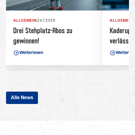
ALLGEMEIN
|
24.7.2026
ALLGEMEIN
|
Drei Stehplatz-Abos zu
Kaderupda
gewinnen!
verlässt 
Weiterlesen
Weiterle
Alle News