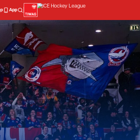
op
App