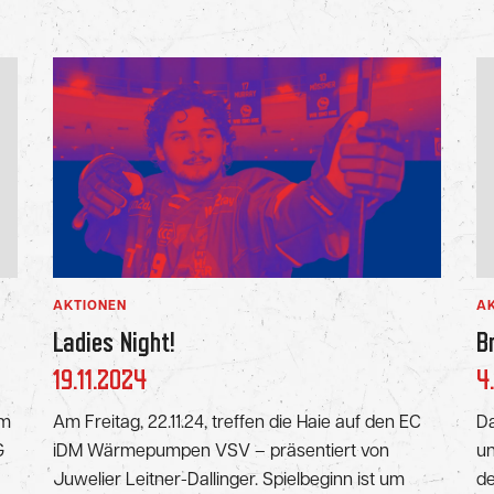
AKTIONEN
A
Ladies Night!
B
19.11.2024
4
Am
Am Freitag, 22.11.24, treffen die Haie auf den EC
Da
G
iDM Wärmepumpen VSV – präsentiert von
un
Juwelier Leitner-Dallinger. Spielbeginn ist um
de