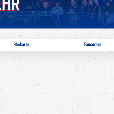
EHR
Abokarte
Fancorner