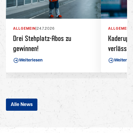
ALLGEMEIN
|
24.7.2026
ALLGEMEIN
|
Drei Stehplatz-Abos zu
Kaderupda
gewinnen!
verlässt 
Weiterlesen
Weiterle
Alle News