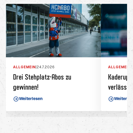
ALLGEMEIN
|
24.7.2026
ALLGEMEIN
|
Drei Stehplatz-Abos zu
Kaderupda
gewinnen!
verlässt 
Weiterlesen
Weiterle