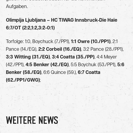
Aufgaben.
Olimpija Ljubljana – HC TIWAG Innsbruck-Die Haie
6:7/OT (2:2,1:2,3:2-0:1)
Torfolge: 1:0, Boychuck (7./PP1),
1:1 Owre (10./PP1)
, 2:1
Pance (14./EQ),
2:2 Corbeil (16./EQ)
, 3:2 Pance (28./PP1),
3:3 Witting (31./EQ)
,
3:4 Coatta (35./PP)
, 4:4 Meyer
(42./PP1),
4:5 Benker (42./EQ)
, 5:5 Boychuk (53./PP1),
5:6
Benker (58./EQ)
, 6:6 Quince (59.),
6:7 Coatta
(62./PP1/GWG)
;
WEITERE NEWS