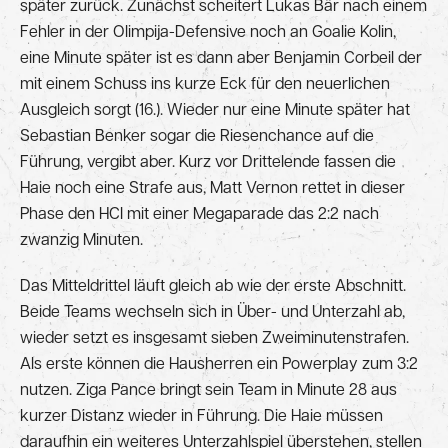
später zurück. Zunächst scheitert Lukas Bär nach einem
Fehler in der Olimpija-Defensive noch an Goalie Kolin,
eine Minute später ist es dann aber Benjamin Corbeil der
mit einem Schuss ins kurze Eck für den neuerlichen
Ausgleich sorgt (16.). Wieder nur eine Minute später hat
Sebastian Benker sogar die Riesenchance auf die
Führung, vergibt aber. Kurz vor Drittelende fassen die
Haie noch eine Strafe aus, Matt Vernon rettet in dieser
Phase den HCI mit einer Megaparade das 2:2 nach
zwanzig Minuten.
Das Mitteldrittel läuft gleich ab wie der erste Abschnitt.
Beide Teams wechseln sich in Über- und Unterzahl ab,
wieder setzt es insgesamt sieben Zweiminutenstrafen.
Als erste können die Hausherren ein Powerplay zum 3:2
nutzen. Ziga Pance bringt sein Team in Minute 28 aus
kurzer Distanz wieder in Führung. Die Haie müssen
daraufhin ein weiteres Unterzahlspiel überstehen, stellen