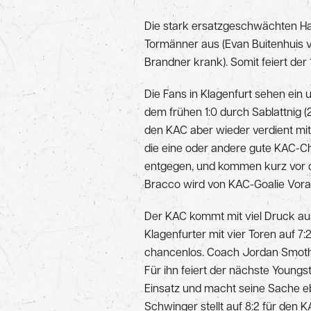
Die stark ersatzgeschwächten Hai
Tormänner aus (Evan Buitenhuis ve
Brandner krank). Somit feiert der
Die Fans in Klagenfurt sehen ein
dem frühen 1:0 durch Sablattnig (
den KAC aber wieder verdient mit 
die eine oder andere gute KAC-Cha
entgegen, und kommen kurz vor de
Bracco wird von KAC-Goalie Voraue
Der KAC kommt mit viel Druck aus d
Klagenfurter mit vier Toren auf 7:
chancenlos. Coach Jordan Smothe
Für ihn feiert der nächste Youngs
Einsatz und macht seine Sache ebe
Schwinger stellt auf 8:2 für den K