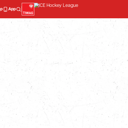
op
App