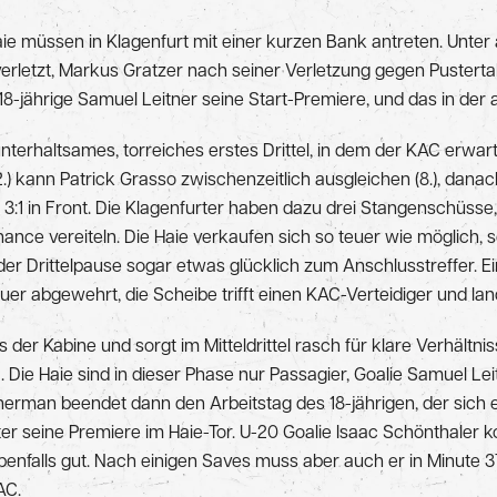
e müssen in Klagenfurt mit einer kurzen Bank antreten. Unter a
rletzt, Markus Gratzer nach seiner Verletzung gegen Pustertal 
 18-jährige Samuel Leitner seine Start-Premiere, und das in der
 unterhaltsames, torreiches erstes Drittel, in dem der KAC erw
2.) kann Patrick Grasso zwischenzeitlich ausgleichen (8.), dan
3:1 in Front. Die Klagenfurter haben dazu drei Stangenschüsse
nce vereiteln. Die Haie verkaufen sich so teuer wie möglich, s
r Drittelpause sogar etwas glücklich zum Anschlusstreffer. E
r abgewehrt, die Scheibe trifft einen KAC-Verteidiger und land
er Kabine und sorgt im Mitteldrittel rasch für klare Verhältniss
2. Die Haie sind in dieser Phase nur Passagier, Goalie Samuel Leit
rman beendet dann den Arbeitstag des 18-jährigen, der sich e
ter seine Premiere im Haie-Tor. U-20 Goalie Isaac Schönthaler 
nfalls gut. Nach einigen Saves muss aber auch er in Minute 37
AC.