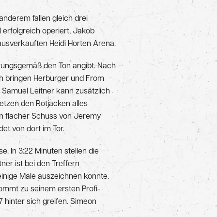
nderem fallen gleich drei
erfolgreich operiert, Jakob
 ausverkauften Heidi Horten Arena.
artungsgemäß den Ton angibt. Nach
ach bringen Herburger und From
, Samuel Leitner kann zusätzlich
etzen den Rotjacken alles
in flacher Schuss von Jeremy
et von dort im Tor.
e. In 3:22 Minuten stellen die
ner ist bei den Treffern
inige Male auszeichnen konnte.
kommt zu seinem ersten Profi-
 hinter sich greifen. Simeon