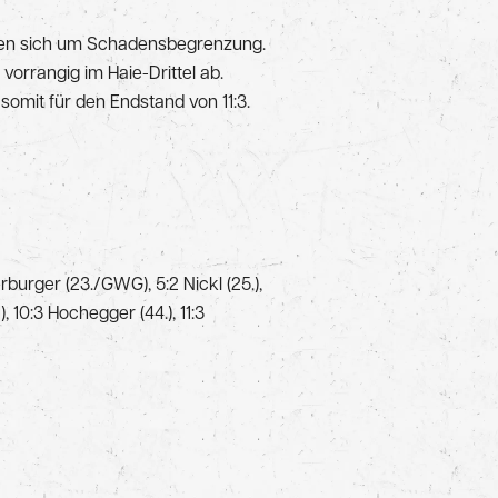
mühen sich um Schadensbegrenzung.
 vorrangig im Haie-Drittel ab.
omit für den Endstand von 11:3.
erburger (23./GWG), 5:2 Nickl (25.),
, 10:3 Hochegger (44.), 11:3