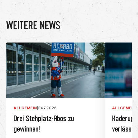
WEITERE NEWS
ALLGEMEIN
|
24.7.2026
ALLGEMEIN
|
Drei Stehplatz-Abos zu
Kaderupda
gewinnen!
verlässt 