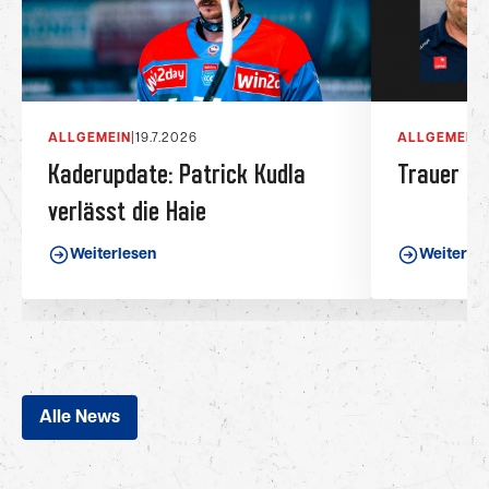
ALLGEMEIN
|
19.7.2026
ALLGEMEIN
|
Kaderupdate: Patrick Kudla
Trauer be
verlässt die Haie
Weiterlesen
Weiterle
Alle News