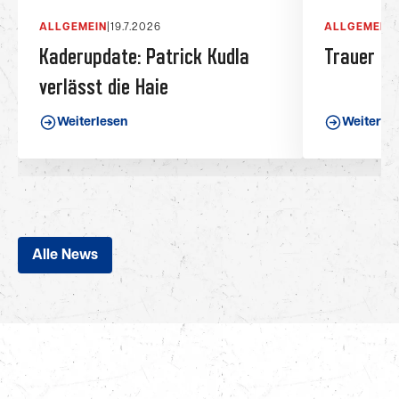
ALLGEMEIN
|
19.7.2026
ALLGEMEIN
|
Kaderupdate: Patrick Kudla
Trauer be
verlässt die Haie
Weiterlesen
Weiterle
Alle News