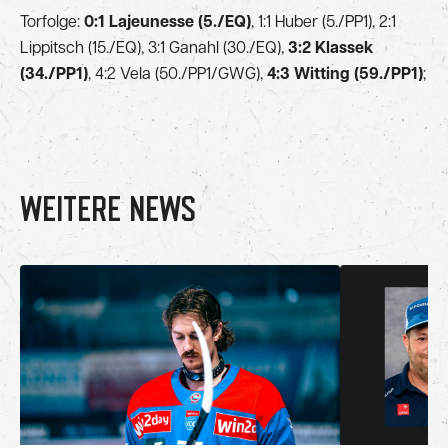
Torfolge:
0:1 Lajeunesse (5./EQ)
, 1:1 Huber (5./PP1), 2:1
Lippitsch (15./EQ), 3:1 Ganahl (30./EQ),
3:2 Klassek
(34./PP1)
, 4:2 Vela (50./PP1/GWG),
4:3 Witting (59./PP1)
;
WEITERE NEWS