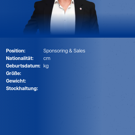
Position:
Sponsoring & Sales
Nationalität:
cm
Geburtsdatum:
kg
Größe:
Gewicht:
Stockhaltung: