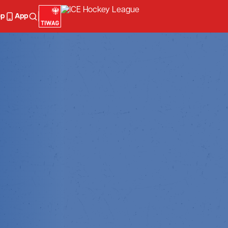
op
App