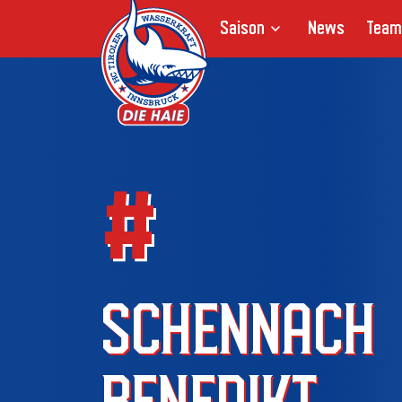
Saison
News
Team
#
SCHENNACH