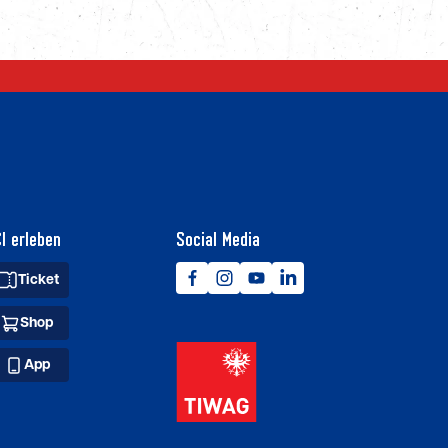
I erleben
Social Media
Ticket
Shop
App