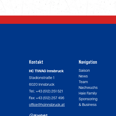
Kontakt
Navigation
Saison
HC TIWAG Innsbruck
News
Stadionstraße 1
Team
6020 Innsbruck
Nachwuchs
Tel.: +43 (512) 251 521
Haie Family
Fax: +43 (512) 257 496
Sponsoring
office@hcinnsbruck.at
& Business
Kontakt