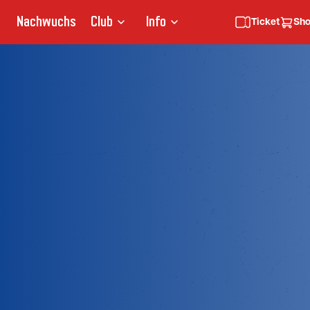
Nachwuchs
Club
Info
Ticket
Sh