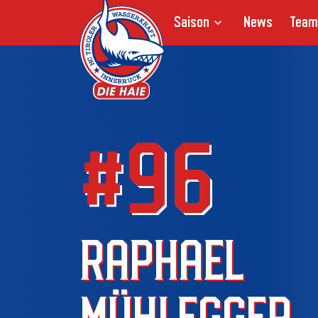
Saison
News
Team
#96
RAPHAEL