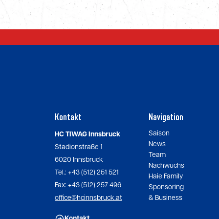
Kontakt
Navigation
Saison
HC TIWAG Innsbruck
News
Stadionstraße 1
Team
6020 Innsbruck
Nachwuchs
Tel.: +43 (512) 251 521
Haie Family
Fax: +43 (512) 257 496
Sponsoring
office@hcinnsbruck.at
& Business
Kontakt