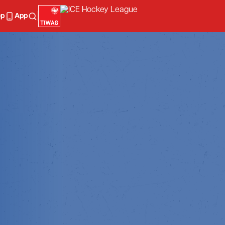
op
App