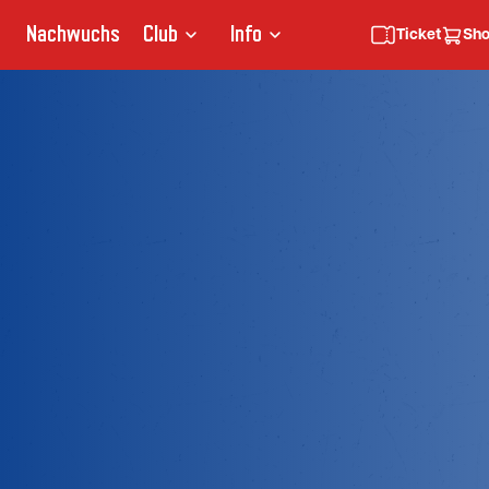
Nachwuchs
Club
Info
Ticket
Sh