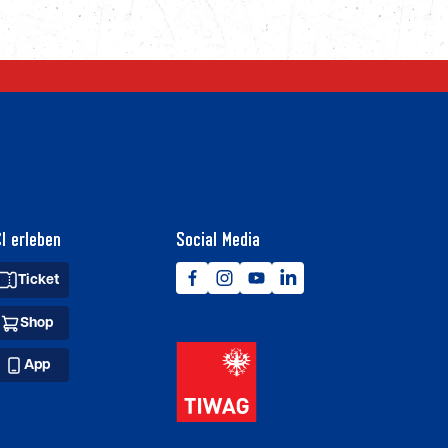
I erleben
Social Media
Ticket
Shop
App