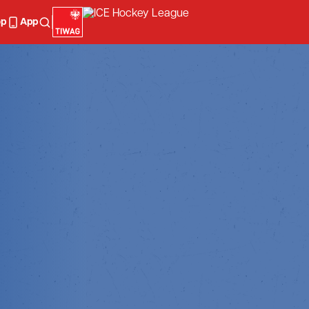
op
App