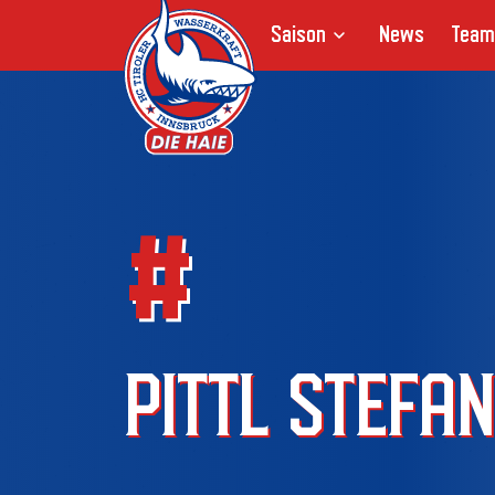
Saison
News
Team
#
PITTL STEFA