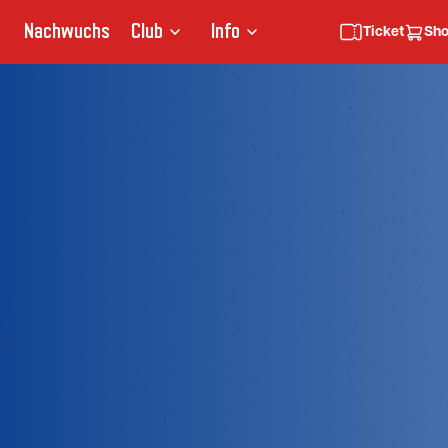
Nachwuchs
Club
Info
Ticket
Sh
N