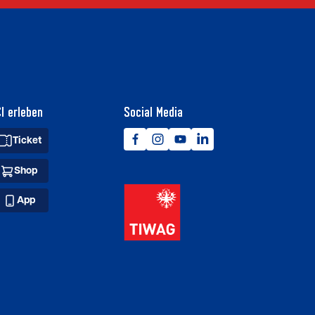
I erleben
Social Media
Ticket
Shop
App