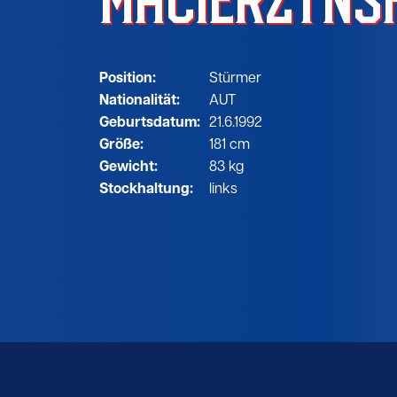
MACIERZYNS
Position:
Stürmer
Nationalität:
AUT
Geburtsdatum:
21.6.1992
Größe:
181 cm
Gewicht:
83 kg
Stockhaltung:
links