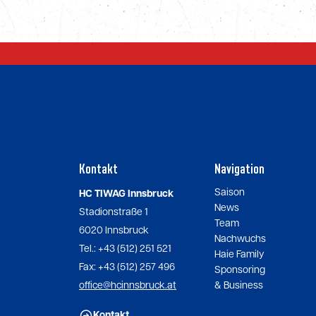
Kontakt
Navigation
Saison
HC TIWAG Innsbruck
News
Stadionstraße 1
Team
6020 Innsbruck
Nachwuchs
Tel.: +43 (512) 251 521
Haie Family
Fax: +43 (512) 257 496
Sponsoring
office@hcinnsbruck.at
& Business
Kontakt