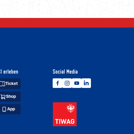
I erleben
Social Media
Ticket
Shop
App