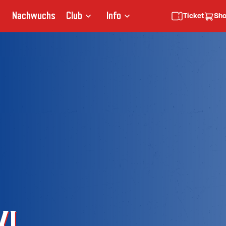
Nachwuchs
Club
Info
Ticket
Sh