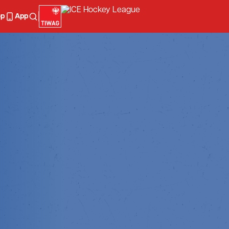
op
App