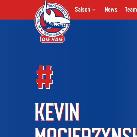
Saison
News
Team
#
KEVIN