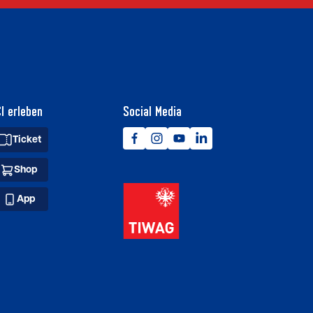
I erleben
Social Media
Ticket
Shop
App