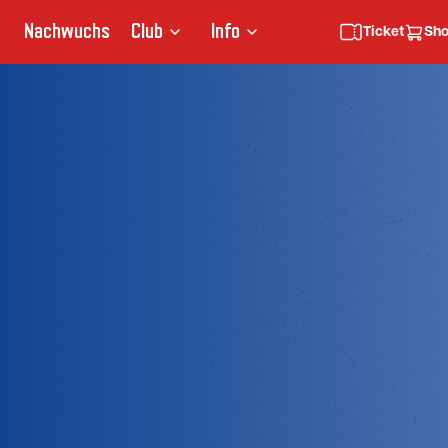
Nachwuchs
Club
Info
Ticket
Sh