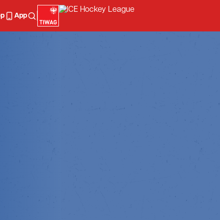
op
App