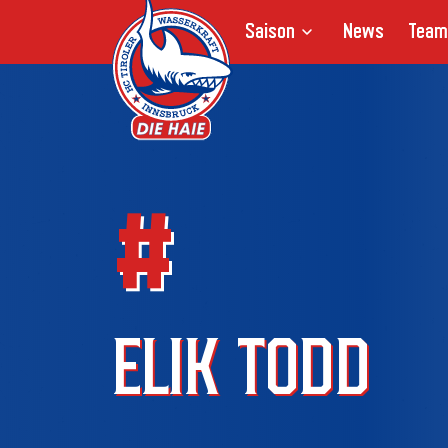
Saison
News
Team
#
ELIK TODD