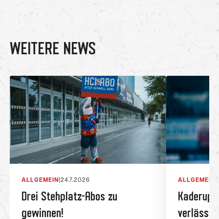
WEITERE NEWS
ALLGEMEIN
|
24.7.2026
ALLGEMEIN
|
Drei Stehplatz-Abos zu
Kaderupda
gewinnen!
verlässt 