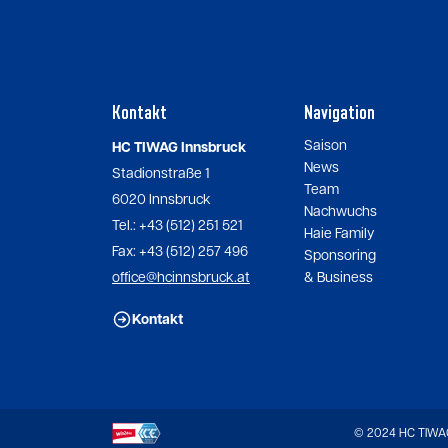
Kontakt
Navigation
Saison
HC TIWAG Innsbruck
News
Stadionstraße 1
Team
6020 Innsbruck
Nachwuchs
Tel.: +43 (512) 251 521
Haie Family
Fax: +43 (512) 257 496
Sponsoring
office@hcinnsbruck.at
& Business
Kontakt
© 2024 HC TIWAG