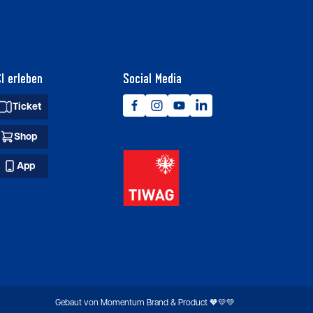
I erleben
Social Media
Ticket
Shop
App
Gebaut von Momentum Brand & Product 🧡💛💚