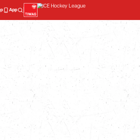
op
App