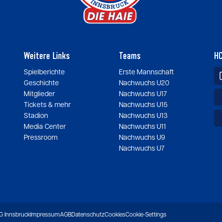
Weitere Links
Teams
HC
Spielberichte
Erste Mannschaft
Geschichte
Nachwuchs U20
Mitglieder
Nachwuchs U17
Tickets & mehr
Nachwuchs U15
Stadion
Nachwuchs U13
Media Center
Nachwuchs U11
Pressroom
Nachwuchs U9
Nachwuchs U7
 Innsbruck
Impressum
AGB
Datenschutz
Cookies
Cookie-Settings