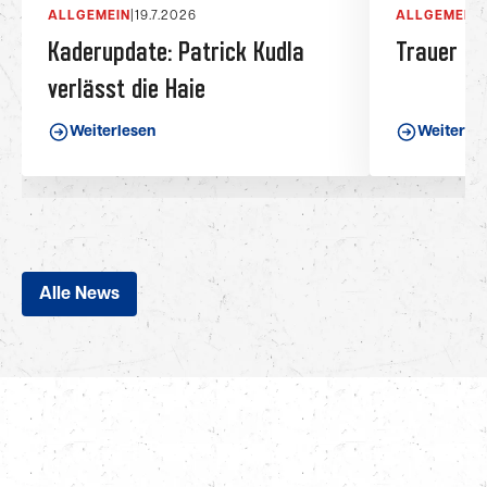
ALLGEMEIN
|
19.7.2026
ALLGEMEIN
|
Kaderupdate: Patrick Kudla
Trauer be
verlässt die Haie
Weiterlesen
Weiterle
Alle News