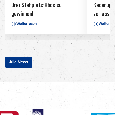
Drei Stehplatz-Abos zu
Kaderupda
gewinnen!
verlässt 
Weiterlesen
Weiterle
Alle News