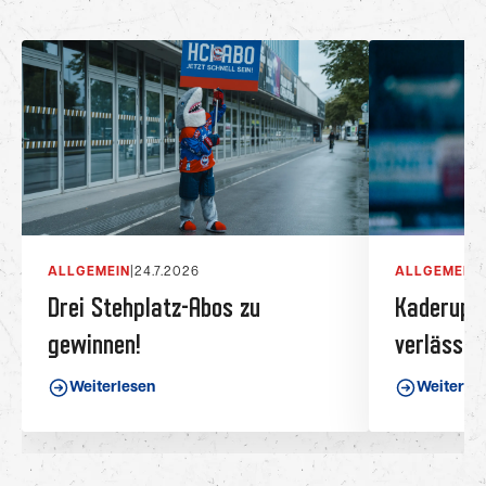
ALLGEMEIN
|
24.7.2026
ALLGEMEIN
|
Drei Stehplatz-Abos zu
Kaderupda
gewinnen!
verlässt 
Weiterlesen
Weiterle