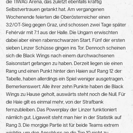
die TIWAG Arena, das zuletzt ebenfalls kräftig
Selbstvertrauen getankt hat. Am vergangenen
Wochenende feierten die Oberösterreicher einen
3:2/OT-Sieg gegen Graz, und schossen zwei Tage später
Fehérvár mit 7:1 aus der Halle. Die Ungarn erwischten
dabei aber einen rabenschwarzen Start. Fünf der ersten
sieben Linzer Schüsse gingen ins Tor. Dennoch scheinen
sich die Black Wings nach einem durchwachsenen
Saisonstart gefangen zu haben. Derzeit liegen sie einen
Rang und einen Punkt hinter den Haien auf Rang 12 der
Tabelle, haben allerdings ein Spiel weniger ausgetragen.
Bemerkenswert: Alle ihrer zehn Punkte haben die Black
Wings zu Hause geholt, auswärts steht noch die Null. Für
die Haie gilt es einmal mehr, von der Strafbank
fernzubleiben. Das Powerplay der Linzer funktioniert
nämlich gut. Ligaweit steht man hier in der Statistik auf
Rang 3. Die morgige Partie ist für beide Teams extrem