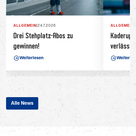
ALLGEMEIN
|
24.7.2026
ALLGEMEIN
|
Drei Stehplatz-Abos zu
Kaderupda
gewinnen!
verlässt 
Weiterlesen
Weiterle
Alle News