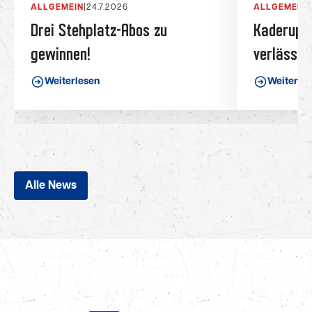
ALLGEMEIN
|
24.7.2026
ALLGEMEIN
|
Drei Stehplatz-Abos zu
Kaderupda
gewinnen!
verlässt 
Weiterlesen
Weiterle
Alle News