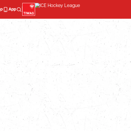
op
App