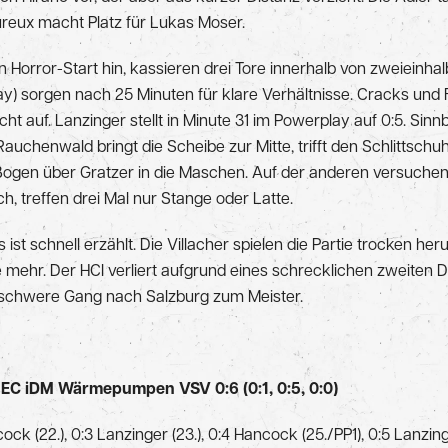
ureux macht Platz für Lukas Moser.
nen Horror-Start hin, kassieren drei Tore innerhalb von zweieinh
) sorgen nach 25 Minuten für klare Verhältnisse. Cracks und 
ht auf. Lanzinger stellt in Minute 31 im Powerplay auf 0:5. Sinn
auchenwald bringt die Scheibe zur Mitte, trifft den Schlittschuh
Bogen über Gratzer in die Maschen. Auf der anderen versuchen d
h, treffen drei Mal nur Stange oder Latte.
ist schnell erzählt. Die Villacher spielen die Partie trocken heru
e mehr. Der HCI verliert aufgrund eines schrecklichen zweiten 
chwere Gang nach Salzburg zum Meister.
 EC iDM Wärmepumpen VSV 0:6 (0:1, 0:5, 0:0)
ncock (22.), 0:3 Lanzinger (23.), 0:4 Hancock (25./PP1), 0:5 Lanzin