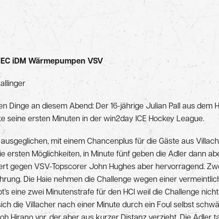
 – EC iDM Wärmepumpen VSV
allinger
ven Dinge an diesem Abend: Der 16-jährige Julian Pall aus dem
te seine ersten Minuten in der win2day ICE Hockey League.
ls ausgeglichen, mit einem Chancenplus für die Gäste aus Villac
e ersten Möglichkeiten, in Minute fünf geben die Adler dann a
iert gegen VSV-Topscorer John Hughes aber hervorragend. Zwe
 Führung. Die Haie nehmen die Challenge wegen einer vermeintl
t’s eine zwei Minutenstrafe für den HCI weil die Challenge nich
 sich die Villacher nach einer Minute durch ein Foul selbst sch
iroh Hirano vor, der aber aus kurzer Distanz verzieht. Die Adler