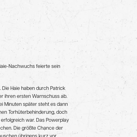
 Haie-Nachwuchs feierte sein
h. Die Haie haben durch Patrick
ber ihren ersten Warnschuss ab.
i Minuten später steht es dann
ichen Torhüterbehinderung, doch
t erfolgreich war. Das Powerplay
wächen. Die größte Chance der
 tauschen übrigens kurz vor