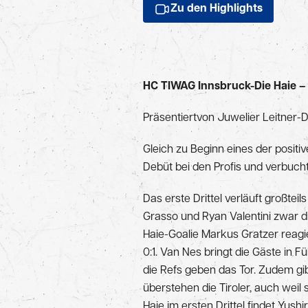
Zu den Highlights
HC TIWAG Innsbruck-Die Haie
Präsentiertvon Juwelier Leitner-D
Gleich zu Beginn eines der positi
Debüt bei den Profis und verbuch
Das erste Drittel verläuft großtei
Grasso und Ryan Valentini zwar di
Haie-Goalie Markus Gratzer reag
0:1. Van Nes bringt die Gäste in
die Refs geben das Tor. Zudem gib
überstehen die Tiroler, auch weil
Haie im ersten Drittel findet Yush