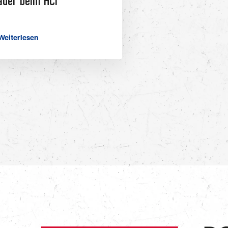
auer beim HCI
Weiterlesen