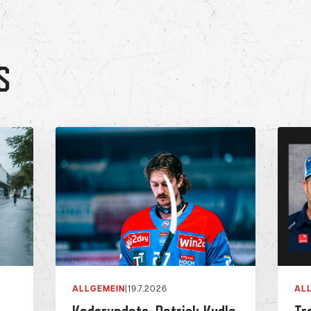
S
ALLGEMEIN
|
19.7.2026
AL