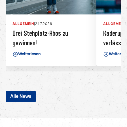
ALLGEMEIN
|
24.7.2026
ALLGEMEIN
|
Drei Stehplatz-Abos zu
Kaderupda
gewinnen!
verlässt 
Weiterlesen
Weiterle
Alle News