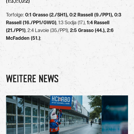
(1:3,1:1,0:2)
Torfolge:
0:1 Grasso (2./SH1), 0:2 Rassell (9./PP1), 0:3
Rassell (16./PP1/GWG)
, 1:3 Sodja (17.),
1:4 Rassell
(21./PP1)
, 2:4 Lavoie (35./PP1),
2:5 Grasso (44.), 2:6
McFadden (51.)
;
WEITERE NEWS