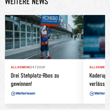
WEITERE NEWS
ALLGEMEIN
|
24.7.2026
ALLGEMEIN
|
Drei Stehplatz-Abos zu
Kaderupda
gewinnen!
verlässt 
Weiterlesen
Weiterle